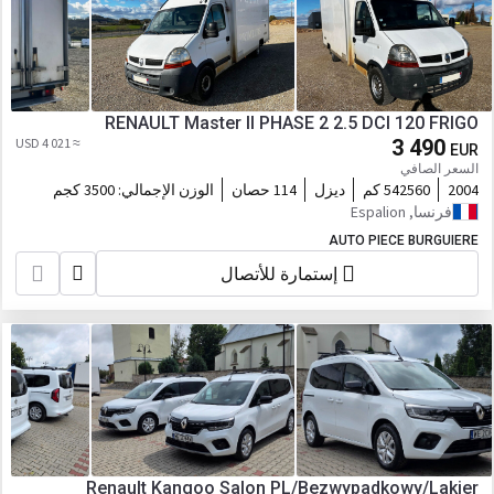
RENAULT Master II PHASE 2 2.5 DCI 120 FRIGO
≈ 4 021 USD
3 490
EUR
السعر الصافي
2004
542560 كم
ديزل
114 حصان
الوزن الإجمالي:
3500 كجم
فرنسا, Espalion
AUTO PIECE BURGUIERE
إستمارة للأتصال
Renault Kangoo Salon PL/Bezwypadkowy/Lakier