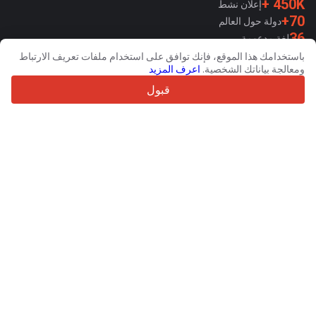
450K +
إعلان نشط
70+
دولة حول العالم
36
لغة مدعومة
باستخدامك هذا الموقع، فإنك توافق على استخدام ملفات تعريف الارتباط
4.7/5
ومعالجة بياناتك الشخصية.
اعرف المزيد
Trustpilot
قبول
للبائعين
خدمات الترويج
اسعار خدمات الموقع الغير مجانية
مساعدة
للمشترين
مراجعات العلامات التجارية
المعارض
تأجير تمويلي
معلومات