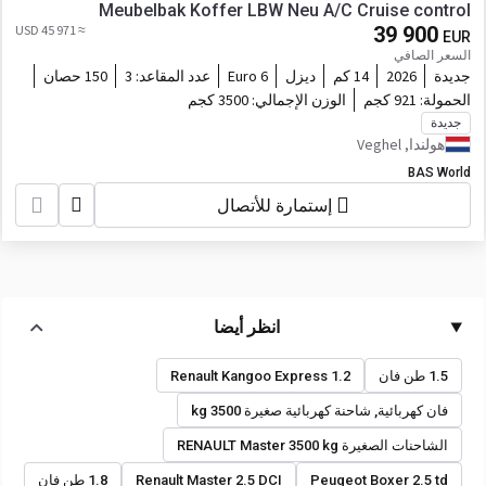
Meubelbak Koffer LBW Neu A/C Cruise control
≈ 45 971 USD
39 900
EUR
السعر الصافي
جديدة
2026
14 كم
ديزل
Euro 6
عدد المقاعد:
3
150 حصان
الحمولة:
921 كجم
الوزن الإجمالي:
3500 كجم
جديدة
هولندا, Veghel
BAS World
إستمارة للأتصال
انظر أيضا
1.5 طن فان
Renault Kangoo Express 1.2
فان كهربائية, شاحنة كهربائية صغيرة 3500 kg
الشاحنات الصغيرة RENAULT Master 3500 kg
Peugeot Boxer 2.5 td
Renault Master 2.5 DCI
1.8 طن فان