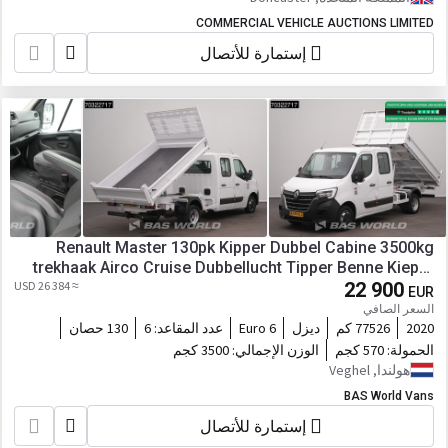
COMMERCIAL VEHICLE AUCTIONS LIMITED
إستمارة للأتصال
Renault Master 130pk Kipper Dubbel Cabine 3500kg
trekhaak Airco Cruise Dubbellucht Tipper Benne Kieper
≈ 26 384 USD
Airco Trekhaak Cruise control
22 900
EUR
السعر الصافي
2020
77526 كم
ديزل
Euro 6
عدد المقاعد:
6
130 حصان
الحمولة:
570 كجم
الوزن الإجمالي:
3500 كجم
هولندا, Veghel
BAS World Vans
إستمارة للأتصال