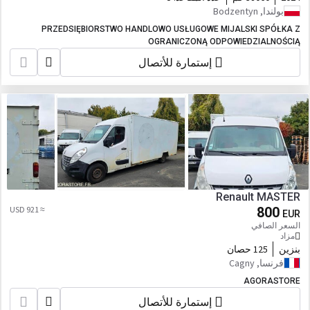
بولندا, Bodzentyn
PRZEDSIĘBIORSTWO HANDLOWO USŁUGOWE MIJALSKI SPÓŁKA Z
OGRANICZONĄ ODPOWIEDZIALNOŚCIĄ
إستمارة للأتصال
Renault MASTER
≈ 921 USD
800
EUR
السعر الصافي
مزاد
بنزين
125 حصان
فرنسا, Cagny
AGORASTORE
إستمارة للأتصال