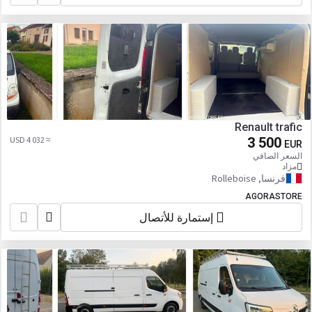
Renault trafic
≈ 4 032 USD
3 500
EUR
السعر الصافي
مزاد
فرنسا, Rolleboise
AGORASTORE
إستمارة للأتصال