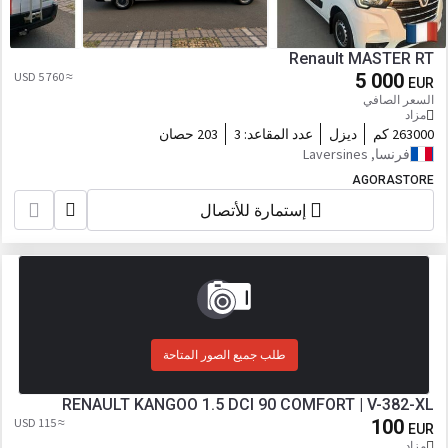
Renault MASTER RT
≈ 5 760 USD
5 000
EUR
السعر الصافي
مزاد
263000 كم
ديزل
عدد المقاعد:
3
203 حصان
فرنسا, Laversines
AGORASTORE
إستمارة للأتصال
طلب جميع الصور المتاحة
RENAULT KANGOO 1.5 DCI 90 COMFORT | V-382-XL
≈ 115 USD
100
EUR
مزاد