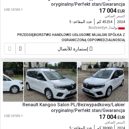
oryginalny/Perfekt stan/Gwarancja
≈ 19 591 USD
17 004
EUR
السعر الصافي
2024
45254 كم
عدد المقاعد:
5
بولندا, Bodzentyn
PRZEDSIĘBIORSTWO HANDLOWO USŁUGOWE MIJALSKI SPÓŁKA Z
OGRANICZONĄ ODPOWIEDZIALNOŚCIĄ
إستمارة للأتصال
Renault Kangoo Salon PL/Bezwypadkowy/Lakier
oryginalny/Perfekt stan/Gwarancja
≈ 19 591 USD
17 004
EUR
السعر الصافي
2024
38060 كم
عدد المقاعد:
5