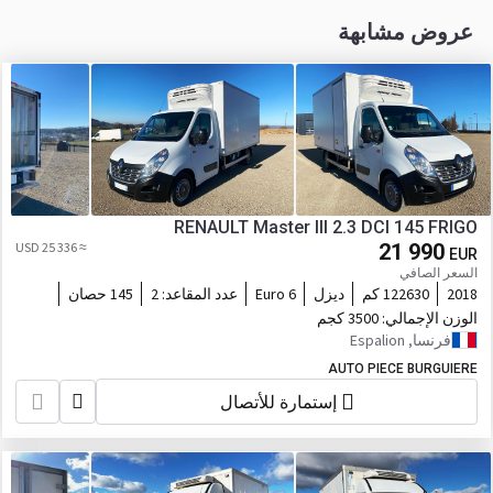
عروض مشابهة
RENAULT Master III 2.3 DCI 145 FRIGO
≈ 25 336 USD
21 990
EUR
السعر الصافي
2018
122630 كم
ديزل
Euro 6
عدد المقاعد:
2
145 حصان
الوزن الإجمالي:
3500 كجم
فرنسا, Espalion
AUTO PIECE BURGUIERE
إستمارة للأتصال