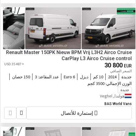
Renault Master 150PK Nieuw BPM Vrij L3H2 Airco Cruise
CarPlay L3 Airco Cruise control
≈ 35 487 USD
30 800
EUR
السعر الصافي
جديدة
2024
10 كم
ديزل
Euro 6
عدد المقاعد:
3
150 حصان
الوزن الإجمالي:
3500 كجم
جديدة
هولندا, Veghel
BAS World Vans
إستمارة للأتصال