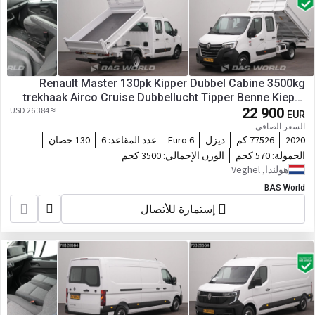
Renault Master 130pk Kipper Dubbel Cabine 3500kg
trekhaak Airco Cruise Dubbellucht Tipper Benne Kieper
≈ 26 384 USD
A/C Towbar Cruise control
22 900
EUR
السعر الصافي
2020
77526 كم
ديزل
Euro 6
عدد المقاعد:
6
130 حصان
الحمولة:
570 كجم
الوزن الإجمالي:
3500 كجم
هولندا, Veghel
BAS World
إستمارة للأتصال