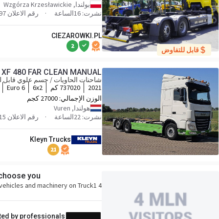
بولندا, Wzgórza Krzesławickie
نشرت: 16الساعة
رقم الاعلان 259297
CIEZAROWKI.PL
2
قابل للتفاوض
 XF 480 FAR CLEAN MANUAL
شاحنات الحاويات / جسم علوي قابل لل
2021
737020 كم
6x2
Euro 6
الوزن الإجمالي:
27000 كجم
هولندا, Vuren
نشرت: 22الساعة
رقم الاعلان 329015
Kleyn Trucks
21
 choose you!
4 million buyers per month search for vehicles and machinery on Truck1.
ted by professionals