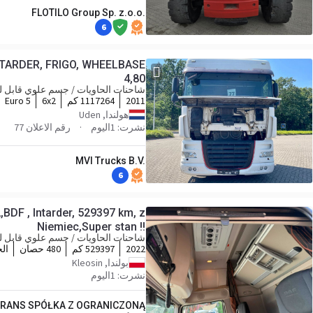
FLOTILO Group Sp. z.o.o.
6
ETARDER, FRIGO, WHEELBASE
4,80
شاحنات الحاويات / جسم علوي قابل لل
2011
1117264 كم
6x2
Euro 5
هولندا, Uden
نشرت: 1اليوم
رقم الاعلان 77
MVI Trucks B.V.
6
BDF , Intarder, 529397 km, z
Niemiec,Super stan !!
شاحنات الحاويات / جسم علوي قابل لل
2022
529397 كم
480 حصان
ال
بولندا, Kleosin
نشرت: 1اليوم
TRANS SPÓŁKA Z OGRANICZONĄ