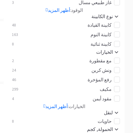
غاز طبيعي مسال
3
الوقود:
أظهر المزيد
نوع الكابينة
كابينة القيادة
48
كابينة النوم
163
كابينة ثنائية
8
الخيارات
مع مقطورة
2
ونش كرين
24
رفع المؤخرة
46
مكيف
299
مقود أيمن
4
الخيارات:
أظهر المزيد
لنقل
حاويات
8
الحمولة, كجم