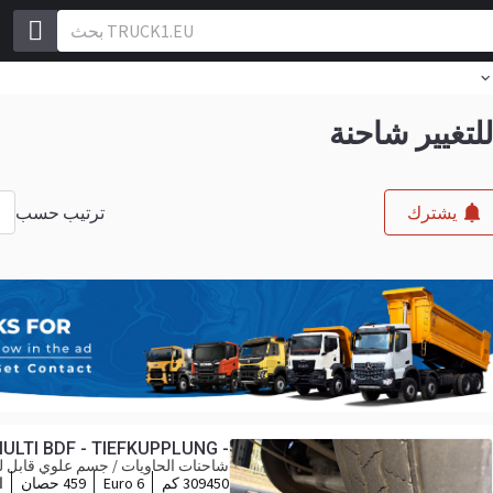
تغيير شاحنة
ترتيب حسب
ا
يشترك
MULTI BDF - TIEFKUPPLUNG -
شاحنات الحاويات / جسم علوي قابل لل
309450 كم
Euro 6
459 حصان
ا