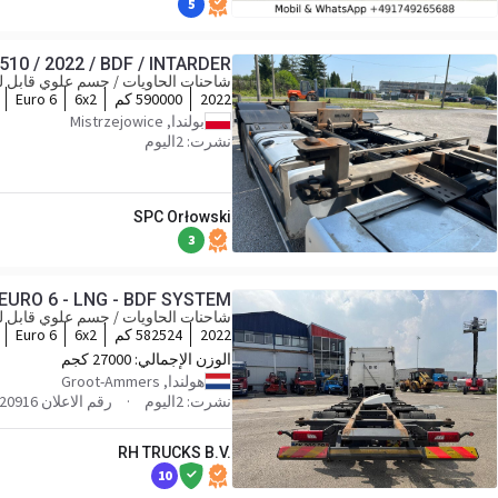
5
10 / 2022 / BDF / INTARDER
شاحنات الحاويات / جسم علوي قابل لل
2022
590000 كم
6x2
Euro 6
بولندا, Mistrzejowice
نشرت: 2اليوم
SPC Orłowski
3
 EURO 6 - LNG - BDF SYSTEM
شاحنات الحاويات / جسم علوي قابل لل
2022
582524 كم
6x2
Euro 6
الوزن الإجمالي:
27000 كجم
هولندا, Groot-Ammers
نشرت: 2اليوم
رقم الاعلان RHT20916
RH TRUCKS B.V.
10