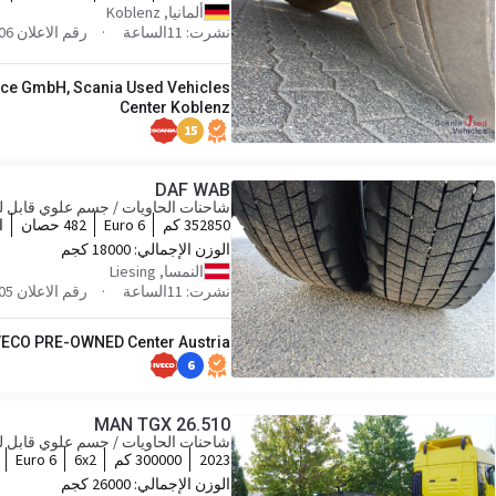
ألمانيا, Koblenz
نشرت: 11الساعة
رقم الاعلان UVK260306
vice GmbH, Scania Used Vehicles
Center Koblenz
15
DAF WAB
شاحنات الحاويات / جسم علوي قابل لل
352850 كم
Euro 6
482 حصان
ا
الوزن الإجمالي:
18000 كجم
النمسا, Liesing
نشرت: 11الساعة
رقم الاعلان HNGT5805
VECO PRE-OWNED Center Austria
6
MAN TGX 26.510
شاحنات الحاويات / جسم علوي قابل لل
2023
300000 كم
6x2
Euro 6
الوزن الإجمالي:
26000 كجم