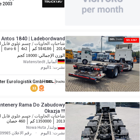
e 2003
Antos 1840 | Ladebordwand
شاحنات الحاويات / جسم علوي قابل لل
2014
584186 كم
4x2
Euro 6
الوزن الإجمالي:
18000 كجم
ألمانيا, Watenstedt
نشرت: 1اليوم
tter Eurologistik GmbH
12
ontenery Rama Do Zabudowy
Okazja !!!
شاحنات الحاويات / جسم علوي قابل لل
2013
1350000 كم
460 حصان
بولندا, Nowa Huta
نشرت: 1اليوم
رقم الاعلان c_109985