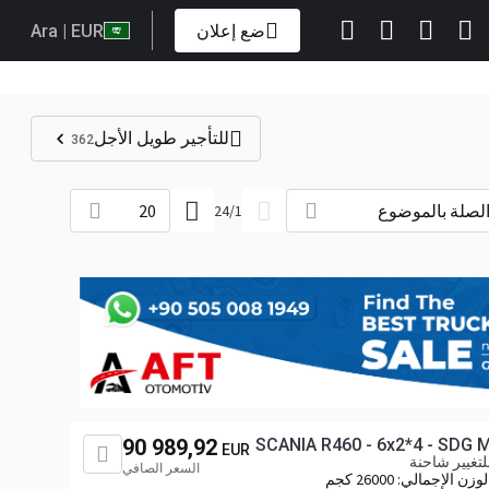
ضع إعلان
| EUR
Ara
للتأجير طويل الأجل
362
لصلة بالموضوع
20
24
/
1
90 989,92
SCANIA R460 - 6x2*4 - SDG 
EUR
تغيير شاحنة
السعر الصافي
لوزن الإجمالي:
26000 كجم