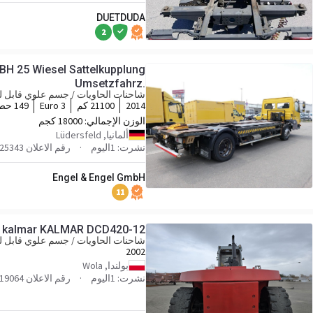
DUETDUDA
2
25 Wiesel Sattelkupplung
Umsetzfahrz.
شاحنات الحاويات / جسم علوي قابل لل
2014
21100 كم
Euro 3
149 حصان
الوزن الإجمالي:
18000 كجم
ألمانيا, Lüdersfeld
نشرت: 1اليوم
رقم الاعلان 25343_043
Engel & Engel GmbH
11
kalmar KALMAR DCD420-12
شاحنات الحاويات / جسم علوي قابل لل
2002
بولندا, Wola
نشرت: 1اليوم
رقم الاعلان 19064