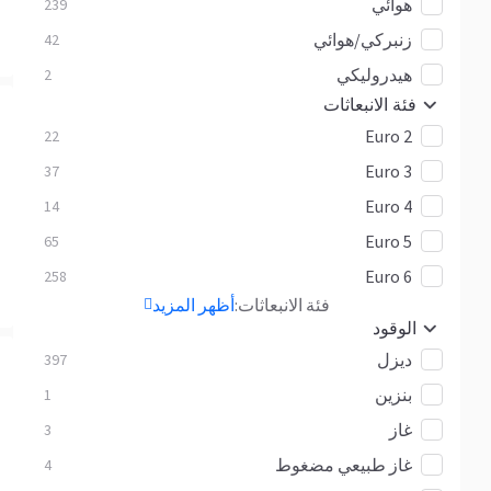
هوائي
239
زنبركي/هوائي
42
هيدروليكي
2
فئة الانبعاثات
Euro 2
22
Euro 3
37
Euro 4
14
Euro 5
65
Euro 6
258
فئة الانبعاثات:
أظهر المزيد
الوقود
ديزل
397
بنزين
1
غاز
3
غاز طبيعي مضغوط
4