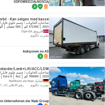
ODPOWIEDZIALNOŚCIĄ
3
erbil - Kan selges med kasse
شاحنات الحاويات / جسم علوي قابل لل
2015
371560 كم
580 حصان
ال
النرويج, Stjørdal
نشرت: 2اليوم
Auksjonen.no AS
2
Retarder/Lenk+Lift/ACC/LDW
شاحنات الحاويات / جسم علوي قابل لل
2020
786000 كم
6x2
Euro 6
ألمانيا, Mühlheim am Main
نشرت: 2اليوم
رقم الاعلان sc1694 , P144587 , V.C.
ein Unternehmen der Nabi Group