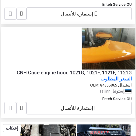
02/802469, 02/802476, 02/802466,
Eriteh Service OU
02802396, 02
إستمارة للأتصال
CNH Case engine hood 1021G, 1021F, 1121F, 1121G
السعر المطلوب
استبدال OEM:
84355865
إستونيا, Tallinn
Eriteh Service OU
إستمارة للأتصال
إعلانات