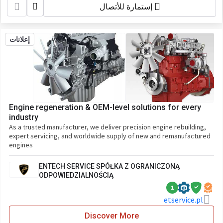
إستمارة للأتصال
إعلانات
Engine regeneration & OEM-level solutions for every
industry
As a trusted manufacturer, we deliver precision engine rebuilding,
expert servicing, and worldwide supply of new and remanufactured
engines
ENTECH SERVICE SPÓŁKA Z OGRANICZONĄ
ODPOWIEDZIALNOŚCIĄ
1
etservice.pl
Discover More