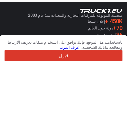
منصتك الموثوقة للمركبات التجارية والمعدات منذ عام 2003
450K +
إعلان نشط
70+
دولة حول العالم
36
لغة مدعومة
باستخدامك هذا الموقع، فإنك توافق على استخدام ملفات تعريف الارتباط
4.7/5
ومعالجة بياناتك الشخصية.
اعرف المزيد
Trustpilot
قبول
للبائعين
خدمات الترويج
اسعار خدمات الموقع الغير مجانية
مساعدة
للمشترين
مراجعات العلامات التجارية
المعارض