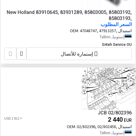
New Holland 83910645, 83931289, 85803005, 85803192,
85803193,
السعر المطلوب
استبدال OEM:
47048747, 47913257,
81875248, 81901809, 81902174,
إستونيا, Tallinn
83902710, 83910546, 83910547,
Eriteh Service OU
83910548, 83910551,
إستمارة للأتصال
JCB 02/802396
≈ 2 811 USD
2 440
EUR
استبدال OEM:
02/802396, 02/802458,
02/802459, 02/802339, 02/802474,
إستونيا, Tallinn