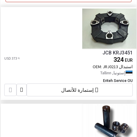
JCB KRJ3451
≈ 373 USD
324
EUR
استبدال OEM:
JRJ0213
إستونيا, Tallinn
Eriteh Service OU
إستمارة للأتصال