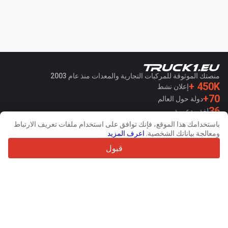
منصتك الموثوقة للمركبات التجارية والمعدات منذ عام 2003
450K +
إعلان نشط
70+
دولة حول العالم
36
لغة مدعومة
باستخدامك هذا الموقع، فإنك توافق على استخدام ملفات تعريف الارتباط
4.7/5
ومعالجة بياناتك الشخصية.
اعرف المزيد
Trustpilot
قبول
للبائعين
خدمات الترويج
اسعار خدمات الموقع الغير مجانية
مساعدة