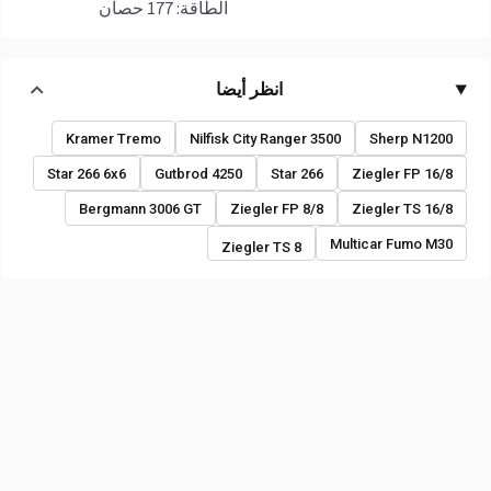
الطاقة: 177 حصان
انظر أيضا
Kramer Tremo
Nilfisk City Ranger 3500
Sherp N1200
Star 266 6x6
Gutbrod 4250
Star 266
Ziegler FP 16/8
Bergmann 3006 GT
Ziegler FP 8/8
Ziegler TS 16/8
Multicar Fumo M30
Ziegler TS 8