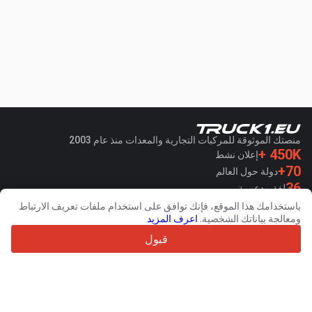
منصتك الموثوقة للمركبات التجارية والمعدات منذ عام 2003
450K +
إعلان نشط
70+
دولة حول العالم
36
لغة مدعومة
باستخدامك هذا الموقع، فإنك توافق على استخدام ملفات تعريف الارتباط
4.7/5
ومعالجة بياناتك الشخصية.
اعرف المزيد
Trustpilot
قبول
للبائعين
خدمات الترويج
اسعار خدمات الموقع الغير مجانية