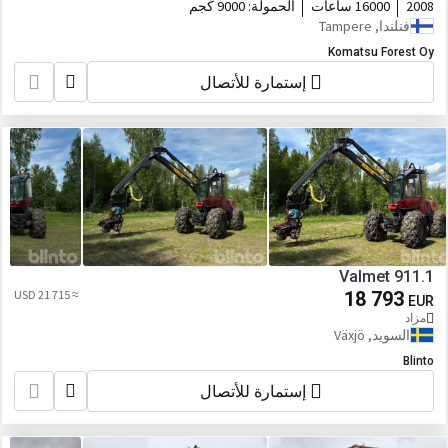
2008
16000 ساعات
الحمولة:
9000 كجم
فنلندا, Tampere
Komatsu Forest Oy
إستمارة للأتصال
Valmet 911.1
≈ 21 715 USD
18 793
EUR
مزاد
السويد, Växjö
Blinto
إستمارة للأتصال