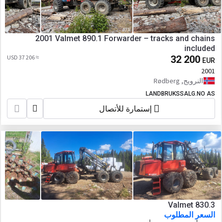
2001 Valmet 890.1 Forwarder – tracks and chains
included
≈ 37 206 USD
32 200
EUR
2001
النرويج, Rødberg
LANDBRUKSSALG.NO AS
إستمارة للأتصال
Valmet 830.3
السعر المطلوب