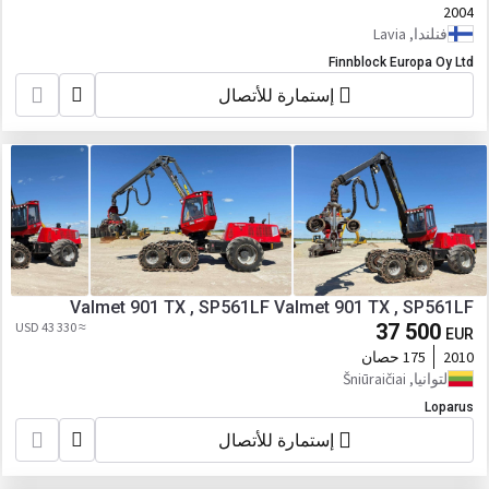
2004
فنلندا, Lavia
Finnblock Europa Oy Ltd
إستمارة للأتصال
Valmet 901 TX , SP561LF Valmet 901 TX , SP561LF
≈ 43 330 USD
37 500
EUR
2010
175 حصان
لتوانيا, Šniūraičiai
Loparus
إستمارة للأتصال