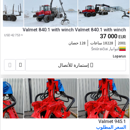
Valmet 840.1 with winch Valmet 840.1 with winch
≈ 42 753 USD
37 000
EUR
2001
18228 ساعات
128 حصان
لتوانيا, Šniūraičiai
Loparus
إستمارة للأتصال
Valmet 945.1
السعر المطلوب