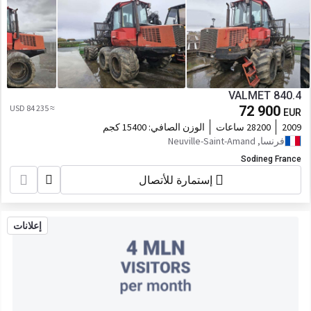
VALMET 840.4
≈ 84 235 USD
72 900
EUR
2009
28200 ساعات
الوزن الصافي:
15400 كجم
فرنسا, Neuville-Saint-Amand
Sodineg France
إستمارة للأتصال
إعلانات