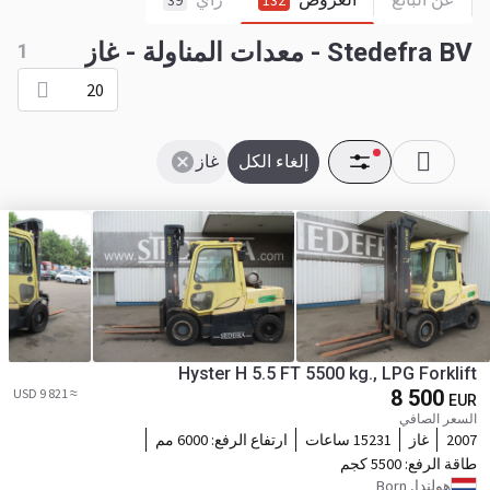
39
132
Stedefra BV - معدات المناولة - غاز
1
20
إلغاء الكل
غاز
Hyster H 5.5 FT 5500 kg., LPG Forklift
≈ 9 821 USD
8 500
EUR
السعر الصافي
2007
غاز
15231 ساعات
ارتفاع الرفع:
6000 مم
طاقة الرفع:
5500 كجم
هولندا, Born