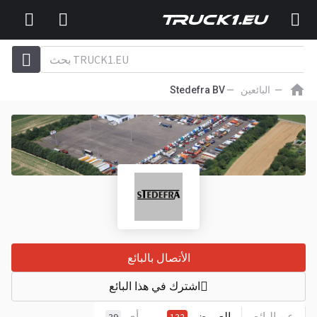
البائعين
Stedefra BV
الأتصال بالبائع
اشترك في هذا البائع
عن البائع
العروض
رأي