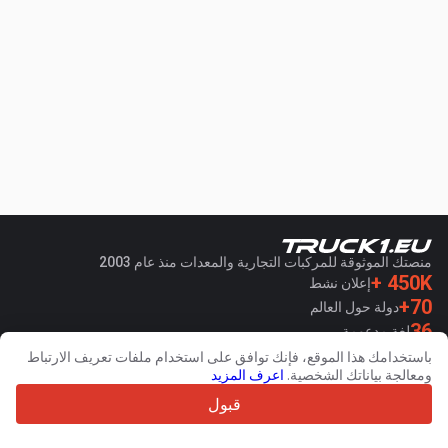
منصتك الموثوقة للمركبات التجارية والمعدات منذ عام 2003
450K +
إعلان نشط
70+
دولة حول العالم
36
لغة مدعومة
باستخدامك هذا الموقع، فإنك توافق على استخدام ملفات تعريف الارتباط
4.7/5
ومعالجة بياناتك الشخصية.
اعرف المزيد
Trustpilot
قبول
للبائعين