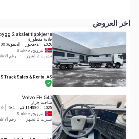
اخر العروض
ygg 2 akslet tippkjerre
قلابة مقطورة
2026
2-محور
الحمولة:
13100
النرويج, Stokke
نشرت: 2الشهر
رقم الاعلان 9
S Truck Sales & Rental AS
Volvo FH 540
شاحنة جرار
2025
114990 كم
6x2
 6
النرويج, Stokke
نشرت: 2الشهر
رقم الاعلان 0