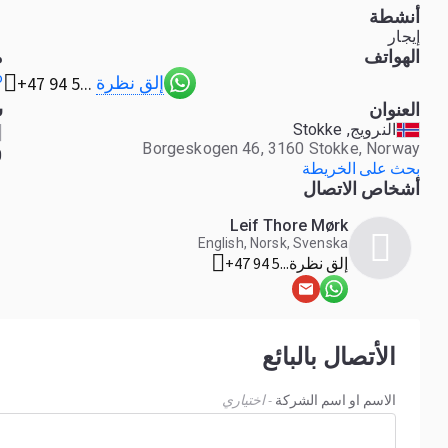
أنشطة
إيجار
الهواتف
م
o
إلق نظرة
+47 94 5...
العنوان
س
النرويج, Stokke
Borgeskogen 46, 3160 Stokke, Norway
0
بحث على الخريطة
أشخاص الاتصال
Leif Thore Mørk
English, Norsk, Svenska
إلق نظرة
+47 94 5...
الأتصال بالبائع
الاسم او اسم الشركة
- اختياري