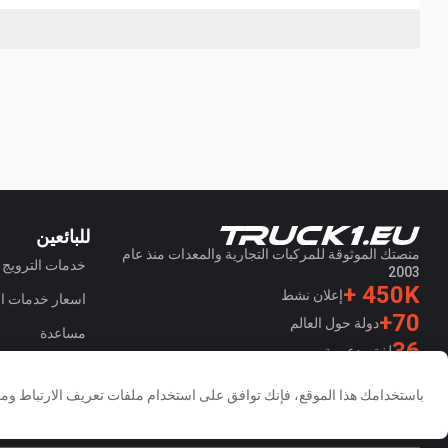
للبائعين
منصتك الموثوقة للمركبات التجارية والمعدات منذ عام
خدمات الترويج
2003
450K +
إعلان نشط
اسعار خدمات الم
70+
دولة حول العالم
مساعدة
36
لغة مدعومة
4.7/5
باستخدامك هذا الموقع، فإنك توافق على استخدام ملفات تعريف الارتباط ومع
Trustpilot