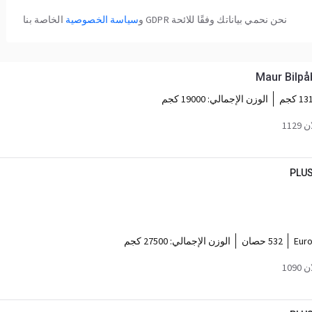
نحن نحمي بياناتك وفقًا للائحة GDPR و
سياسة الخصوصية
الخاصة بنا
Maur Bilpåb
 كجم
الوزن الإجمالي:
19000 كجم
112
PLUS
Euro
532 حصان
الوزن الإجمالي:
27500 كجم
109