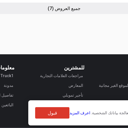
جميع العروض
(7)
للمشترين
معلوما
مراجعات العلامات التجارية
Truck1 عن
وقع الغير مجانية
المعارض
مدونة
تأجير تمويلي
تفاصيل 
البائعين
قبول
الجة بياناتك الشخصية.
اعرف المزيد