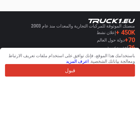
منصتك الموثوقة للمركبات التجارية والمعدات منذ عام 2003
450K +
إعلان نشط
70+
دولة حول العالم
36
لغة مدعومة
باستخدامك هذا الموقع، فإنك توافق على استخدام ملفات تعريف الارتباط
4.7/5
ومعالجة بياناتك الشخصية.
اعرف المزيد
Trustpilot
قبول
للبائعين
خدمات الترويج
اسعار خدمات الموقع الغير مجانية
مساعدة
للمشترين
مراجعات العلامات التجارية