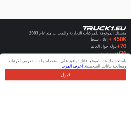
منصتك الموثوقة للمركبات التجارية والمعدات منذ عام 2003
450K +
إعلان نشط
70+
دولة حول العالم
36
لغة مدعومة
باستخدامك هذا الموقع، فإنك توافق على استخدام ملفات تعريف الارتباط
4.7/5
ومعالجة بياناتك الشخصية.
اعرف المزيد
Trustpilot
قبول
للبائعين
خدمات الترويج
اسعار خدمات الموقع الغير مجانية
مساعدة
للمشترين