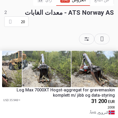
13
1042
ATS Norway AS - معدات الغابات
2
20
Log Max 7000XT Hogst-aggregat for gravemaskin
komplett m/ jibb og data-styring
≈ 35 948 USD
31 200
EUR
2008
النرويج, Åmli