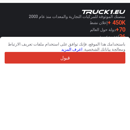
منصتك الموثوقة للمركبات التجارية والمعدات منذ عام 2003
450K +
إعلان نشط
70+
دولة حول العالم
36
لغة مدعومة
باستخدامك هذا الموقع، فإنك توافق على استخدام ملفات تعريف الارتباط
4.7/5
ومعالجة بياناتك الشخصية.
اعرف المزيد
Trustpilot
قبول
للبائعين
خدمات الترويج
اسعار خدمات الموقع الغير مجانية
مساعدة
للمشترين
مراجعات العلامات التجارية
المعارض