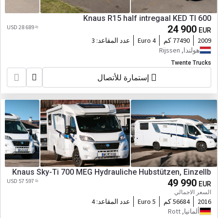
Knaus R15 half intregaal KED TI 600
≈ 28 689 USD
24 900
EUR
2009
77490 كم
Euro 4
عدد المقاعد:
3
هولندا, Rijssen
Twente Trucks
إستمارة للأتصال
Knaus Sky-Ti 700 MEG Hydrauliche Hubstützen, Einzellb
≈ 57 597 USD
49 990
EUR
السعر الاجمالي
2016
56684 كم
Euro 5
عدد المقاعد:
4
ألمانيا, Rott