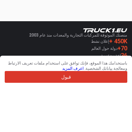
منصتك الموثوقة للمركبات التجارية والمعدات منذ عام 2003
450K +
إعلان نشط
70+
دولة حول العالم
36
لغة مدعومة
باستخدامك هذا الموقع، فإنك توافق على استخدام ملفات تعريف الارتباط
4.7/5
ومعالجة بياناتك الشخصية.
اعرف المزيد
Trustpilot
قبول
للبائعين
خدمات الترويج
اسعار خدمات الموقع الغير مجانية
مساعدة
للمشترين