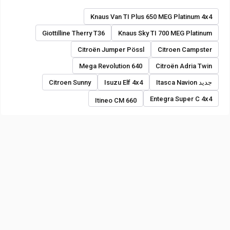
Knaus Van TI Plus 650 MEG Platinum 4x4
Giottilline Therry T36
Knaus Sky TI 700 MEG Platinum
Citroën Jumper Pössl
Citroen Campster
Mega Revolution 640
Citroën Adria Twin
جديد Itasca Navion
Isuzu Elf 4x4
Citroen Sunny
Entegra Super C 4x4
Itineo CM 660