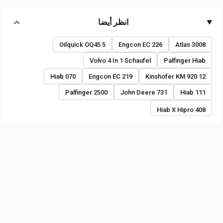
انظر أيضا
Oilquick OQ45 5
Engcon EC 226
Atlas 3008
Volvo 4 In 1 Schaufel
Palfinger Hiab
Hiab 070
Engcon EC 219
Kinshofer KM 920 12
Palfinger 2500
John Deere 731
Hiab 111
Hiab X Hipro 408