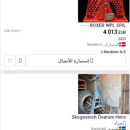
- - - BOXER WPL SPIL
≈ 4 623 USD
4 013
EUR
2023
الدنمارك, Rødekro
J-Maskiner A/S
إستمارة للأتصال
Skogsvinch Överum Hero
مزاد
السويد, Karlstad