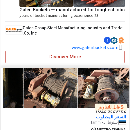
Galen Buckets — manufactured for toughest jobs
23 years of bucket manufacturing experience
Galen Group Steel Manufacturing Industry and Trade
Co. Inc.
5
www.galenbuckets.com
Discover More
قابل للتفاوض
TU22 5329+82
السعر المطلوب
إستونيا, Tammiku
OÛ METTRO TEHNIKA