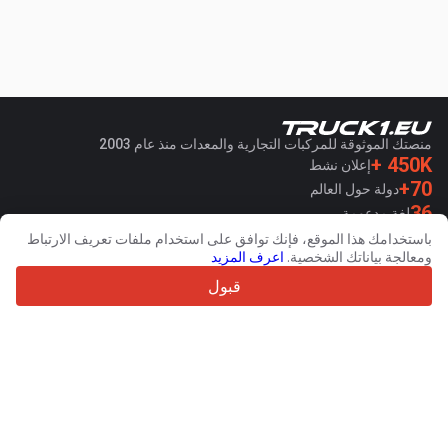
منصتك الموثوقة للمركبات التجارية والمعدات منذ عام 2003
450K +
إعلان نشط
70+
دولة حول العالم
36
لغة مدعومة
باستخدامك هذا الموقع، فإنك توافق على استخدام ملفات تعريف الارتباط
4.7/5
ومعالجة بياناتك الشخصية.
اعرف المزيد
Trustpilot
قبول
للبائعين
خدمات الترويج
اسعار خدمات الموقع الغير مجانية
مساعدة