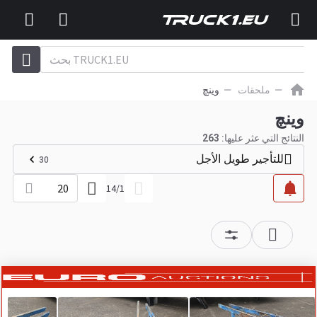
ملحقات
وینچ
وینچ
النتائج التي عثر عليها:
263
للتأجير طويل الأجل
30
20
14
/
1