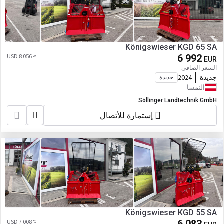
Königswieser KGD 65 SA
≈ 8 056 USD
6 992
EUR
السعر الصافي
جديدة
2024
جديدة
النمسا
Söllinger Landtechnik GmbH
إستمارة للأتصال
Königswieser KGD 55 SA
≈ 7 008 USD