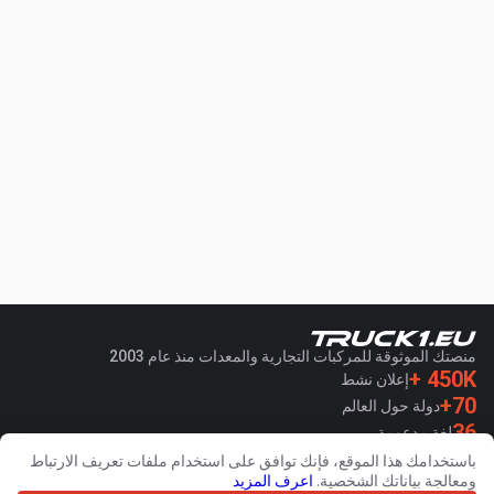
منصتك الموثوقة للمركبات التجارية والمعدات منذ عام 2003
450K +
إعلان نشط
70+
دولة حول العالم
36
لغة مدعومة
باستخدامك هذا الموقع، فإنك توافق على استخدام ملفات تعريف الارتباط
4.7/5
ومعالجة بياناتك الشخصية.
اعرف المزيد
Trustpilot