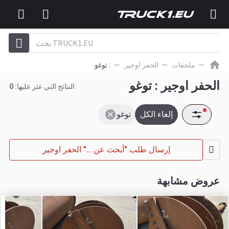
ملحقات
الحفر اوجير
: توغو
الحفر اوجير : توغو
النتائج التي عثر عليها:
0
إلغاء الكل
توغو
إرسال طلب "أبحث عن ..." الحفر اوجير
عروض مشابهة