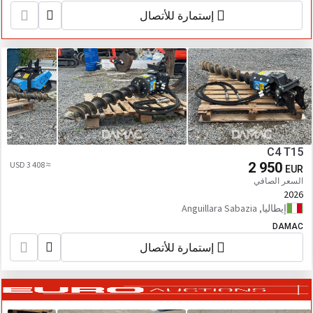
إستمارة للأتصال
C4 T15
≈ 3 408 USD
2 950
EUR
السعر الصافي
2026
إيطاليا, Anguillara Sabazia
DAMAC
إستمارة للأتصال