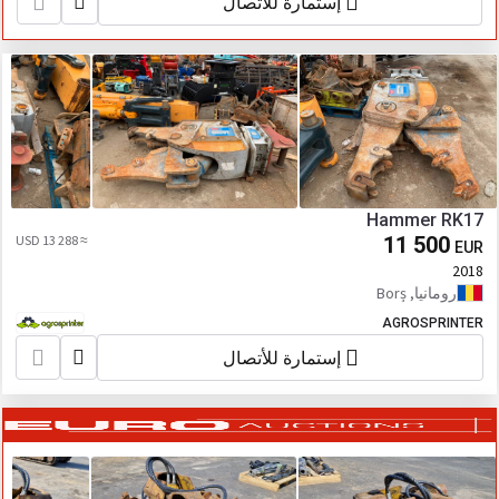
إستمارة للأتصال
Hammer RK17
≈ 13 288 USD
11 500
EUR
2018
رومانيا, Borș
AGROSPRINTER
إستمارة للأتصال